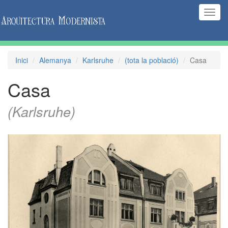
(Inte
naveg
Inici
Alemanya
Karlsruhe
(tota la població)
Casa
Casa
(Karlsruhe)