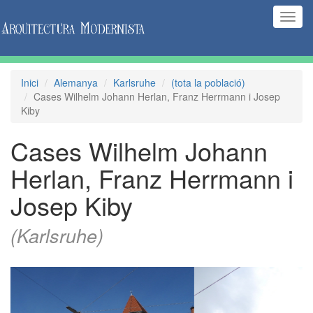
(Inte
naveg
Inici
Alemanya
Karlsruhe
(tota la població)
Cases Wilhelm Johann Herlan, Franz Herrmann i Josep
Kiby
Cases Wilhelm Johann
Herlan, Franz Herrmann i
Josep Kiby
(Karlsruhe)