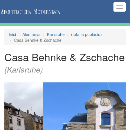
(Inte
naveg
Inici
Alemanya
Karlsruhe
(tota la població)
Casa Behnke & Zschache
Casa Behnke & Zschache
(Karlsruhe)