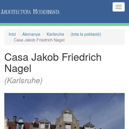
(Inte
naveg
Inici
Alemanya
Karlsruhe
(tota la població)
Casa Jakob Friedrich Nagel
Casa Jakob Friedrich
Nagel
(Karlsruhe)