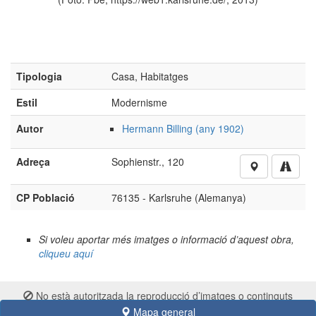
Tipologia
Casa, Habitatges
Estil
Modernisme
Autor
Hermann Billing (any 1902)
Adreça
Sophienstr., 120
CP Població
76135 - Karlsruhe (Alemanya)
Si voleu aportar més imatges o informació d’aquest obra,
cliqueu aquí
No està autoritzada la reproducció d’imatges o continguts
sense el consentiment exprés de l'autor
Mapa general