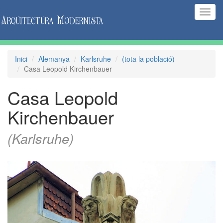
(Inte
naveg
Inici
Alemanya
Karlsruhe
(tota la població)
Casa Leopold Kirchenbauer
Casa Leopold
Kirchenbauer
(Karlsruhe)