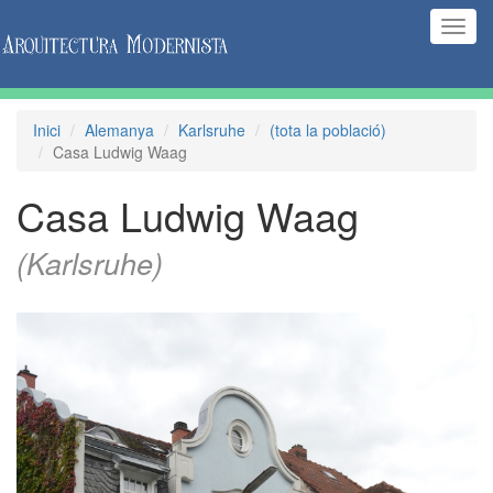
(Inte
naveg
Inici
Alemanya
Karlsruhe
(tota la població)
Casa Ludwig Waag
Casa Ludwig Waag
(Karlsruhe)