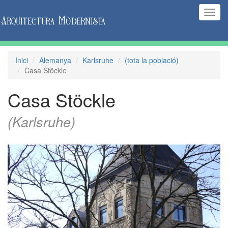
(Inte
naveg
Inici
Alemanya
Karlsruhe
(tota la població)
Casa Stöckle
Casa Stöckle
(Karlsruhe)