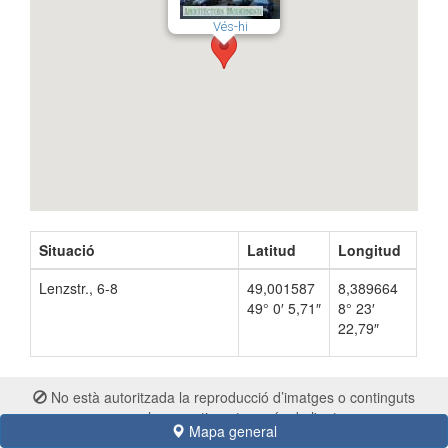
Vés-hi
Situació
Latitud
Longitud
Lenzstr., 6-8
49,001587
8,389664
49° 0′ 5,71″
8° 23′
22,79″
No està autoritzada la reproducció d’imatges o continguts
sense el consentiment exprés de l'autor
Mapa general