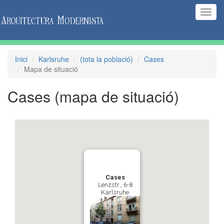
(Inte
naveg
Inici
Karlsruhe
(tota la població)
Cases
Mapa de situació
Cases
(mapa de situació)
Cases
Lenzstr., 6-8
Karlsruhe