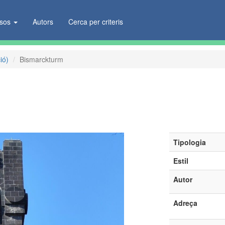
ïsos
Autors
Cerca per criteris
ió)
Bismarckturm
Tipologia
Estil
Autor
Adreça