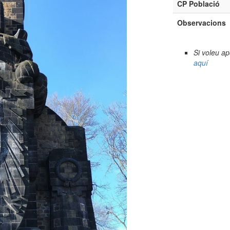
CP Població
Observacions
Si voleu a
aquí