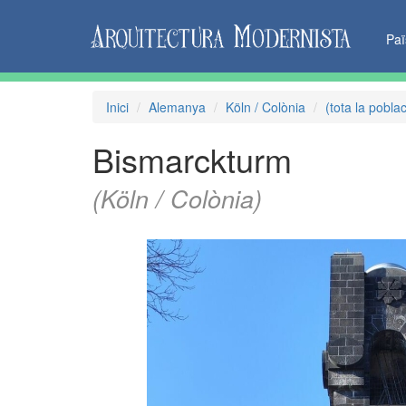
Pa
Inici
Alemanya
Köln / Colònia
(tota la poblac
Bismarckturm
(Köln / Colònia)