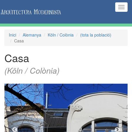
(Inte
naveg
Inici
Alemanya
Köln / Colònia
(tota la població)
Casa
Casa
(Köln / Colònia)