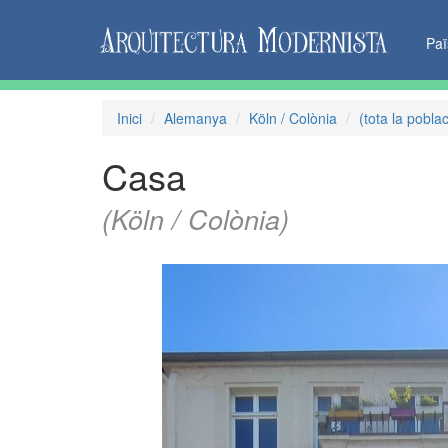
Pa
Inici
Alemanya
Köln / Colònia
(tota la poblac
Casa
(Köln / Colònia)