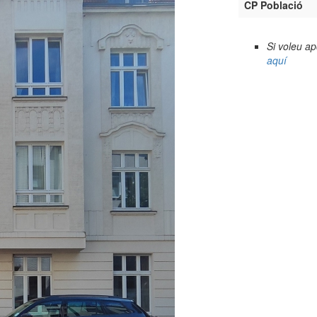
CP Població
Si voleu a
aquí