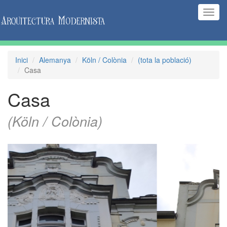
(Inte
naveg
Inici
Alemanya
Köln / Colònia
(tota la població)
Casa
Casa
(Köln / Colònia)