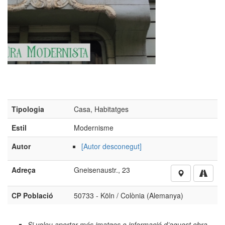
Adreça
Gneisenaustr., 23
CP Població
50733 - Köln / Colònia (Alemanya)
Si voleu aportar més imatges o informació d’aquest obra,
cliqueu aquí
No està autoritzada la reproducció d’imatges o continguts
sense el consentiment exprés de l'autor