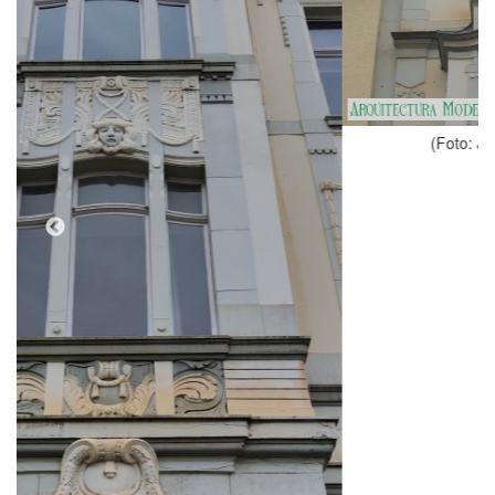
(Foto: Juan Felipe Holgado Perez, 2024)
Tipologia
Casa, Habitatges
Estil
Modernisme
Autor
[Autor desconegut]