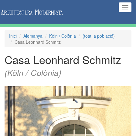
(Inte
naveg
Inici
Alemanya
Köln / Colònia
(tota la població)
Casa Leonhard Schmitz
Casa Leonhard Schmitz
(Köln / Colònia)