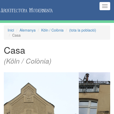
(Inte
naveg
Inici
Alemanya
Köln / Colònia
(tota la població)
Casa
Casa
(Köln / Colònia)