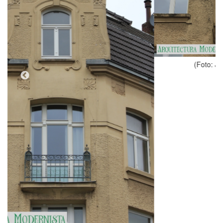
(Foto: Juan Felipe Holgado Perez, 2024)
Tipologia
Casa, Habitatges
Estil
Modernisme
Autor
[Autor desconegut]