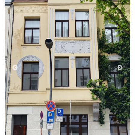
(Foto: Juan Felipe Holgado Perez, 2024)
Tipologia
Casa, Habitatges
Estil
Modernisme