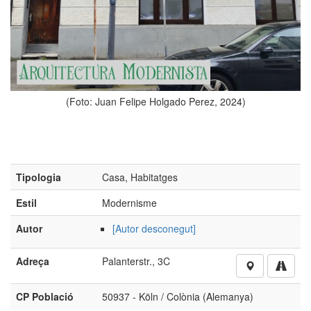
Autor
[Autor desconegut]
Adreça
Palanterstr., 3C
CP Població
50937 - Köln / Colònia (Alemanya)
Si voleu aportar més imatges o informació d’aquest obra,
cliqueu aquí
No està autoritzada la reproducció d’imatges o continguts
sense el consentiment exprés de l'autor