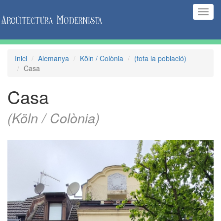
(Inte
naveg
Inici
Alemanya
Köln / Colònia
(tota la població)
Casa
Casa
(Köln / Colònia)