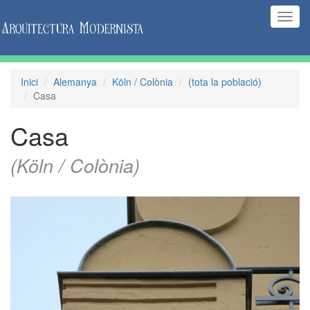
(Inte
naveg
Inici
Alemanya
Köln / Colònia
(tota la població)
Casa
Casa
(Köln / Colònia)