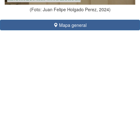
(Foto: Juan Felipe Holgado Perez, 2024)
Mapa general
Tipologia
Casa, Habitatges
Estil
Modernisme
Autor
[Autor desconegut] (any 1905)
Adreça
Genter Str., 30
CP Població
50672 - Köln / Colònia (Alemanya)
Si voleu aportar més imatges o informació d’aquest obra,
cliqueu aquí