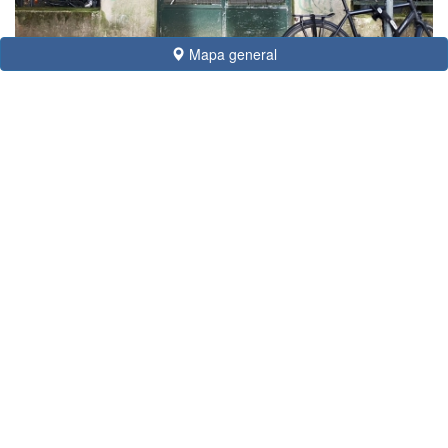
Mapa general
(Foto: Juan Felipe Holgado Perez, 2024)
Tipologia
Casa, Habitatges
Estil
Modernisme
Autor
Tony Müller (anys 1905-1906)
Adreça
Lochnerstr., 1 - Rathenauplatz, 11
CP Població
50674 - Köln / Colònia (Alemanya)