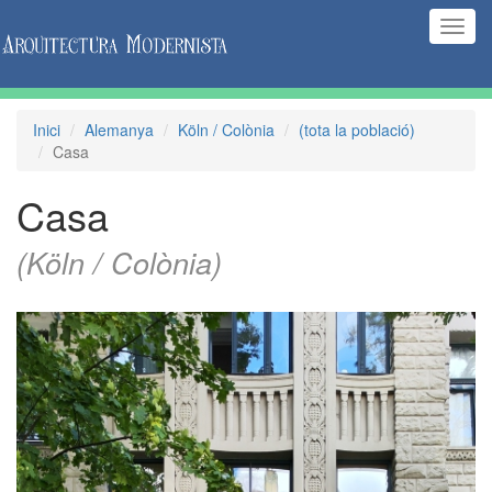
(Inte
naveg
Inici
Alemanya
Köln / Colònia
(tota la població)
Casa
Casa
(Köln / Colònia)