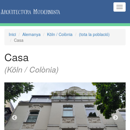
(Inte
naveg
Inici
Alemanya
Köln / Colònia
(tota la població)
Casa
Casa
(Köln / Colònia)