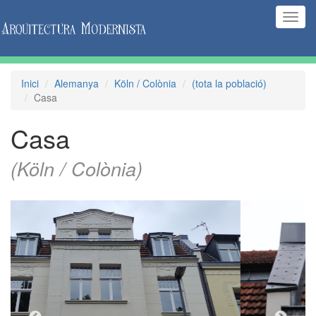
(Inte
naveg
Inici
Alemanya
Köln / Colònia
(tota la població)
Casa
Casa
(Köln / Colònia)