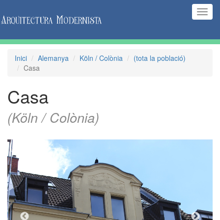
(Inte
naveg
Inici
Alemanya
Köln / Colònia
(tota la població)
Casa
Casa
(Köln / Colònia)