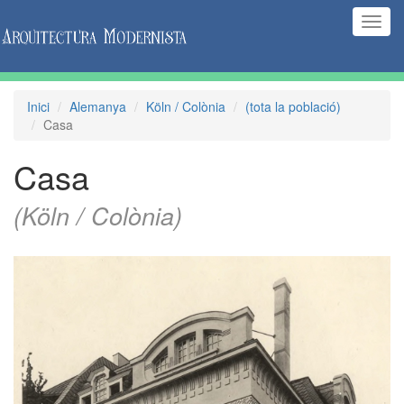
(Inte
naveg
Inici
Alemanya
Köln / Colònia
(tota la població)
Casa
Casa
(Köln / Colònia)