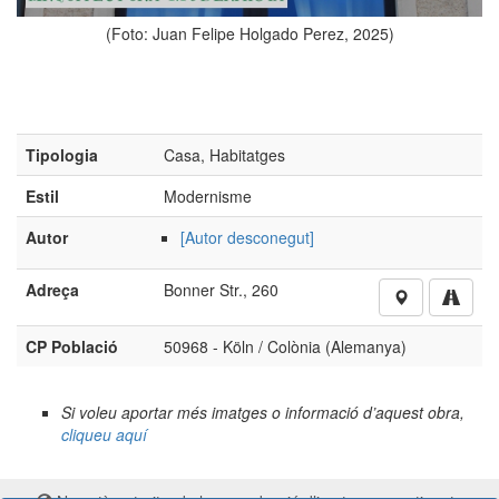
Estil
Modernisme
25)
Autor
[Autor desconegut]
Adreça
Bonner Str., 260
CP Població
50968 - Köln / Colònia (Alemanya)
Si voleu aportar més imatges o informació d’aquest obra,
cliqueu aquí
No està autoritzada la reproducció d’imatges o continguts
sense el consentiment exprés de l'autor