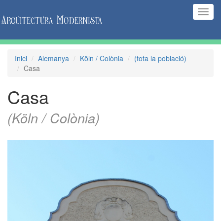
(Inte
naveg
Inici
Alemanya
Köln / Colònia
(tota la població)
Casa
Casa
(Köln / Colònia)