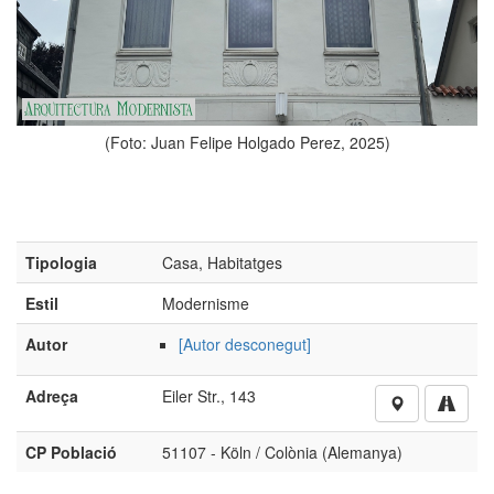
o: Juan Felipe Holgado Perez, 2025)
Tipologia
Casa, Habitatges
Estil
Modernisme
Autor
[Autor desconegut]
(Foto: J
Adreça
Eiler Str., 143
CP Població
51107 - Köln / Colònia (Alemanya)