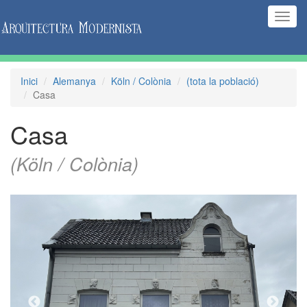
(Inte
naveg
Inici
Alemanya
Köln / Colònia
(tota la població)
Casa
Casa
(Köln / Colònia)