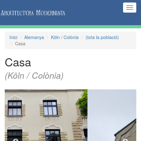
(Inte
naveg
Inici
Alemanya
Köln / Colònia
(tota la població)
Casa
Casa
(Köln / Colònia)