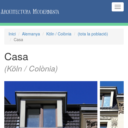
(Inte
naveg
Inici
Alemanya
Köln / Colònia
(tota la població)
Casa
Casa
(Köln / Colònia)