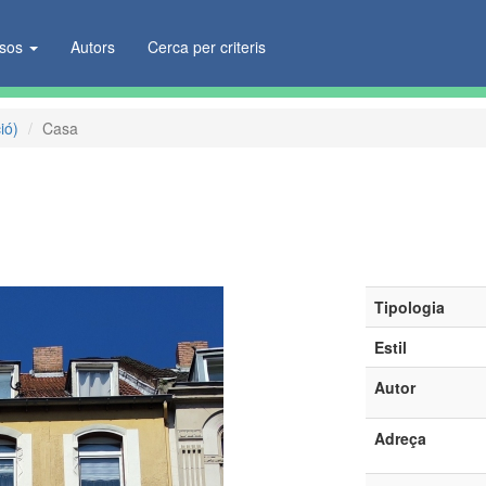
ïsos
Autors
Cerca per criteris
ió)
Casa
Tipologia
Estil
Autor
Adreça