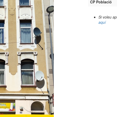
CP Població
Si voleu a
aquí