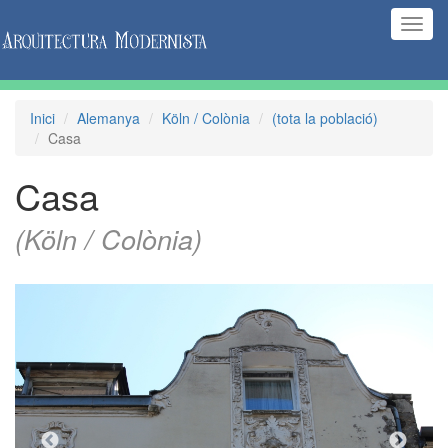
(Inte
naveg
Inici
Alemanya
Köln / Colònia
(tota la població)
Casa
Casa
(Köln / Colònia)