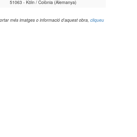
51063 - Köln / Colònia (Alemanya)
portar més imatges o informació d’aquest obra,
cliqueu
(Foto: Juan Felipe Holgado Perez, 2024)