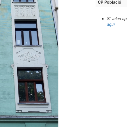
CP Població
Si voleu a
aquí