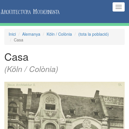
(Inte
naveg
Inici
Alemanya
Köln / Colònia
(tota la població)
Casa
Casa
(Köln / Colònia)