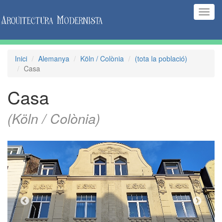
(Inte
naveg
Inici
Alemanya
Köln / Colònia
(tota la població)
Casa
Casa
(Köln / Colònia)