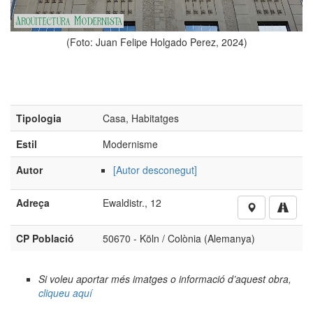
o: Juan Felipe Holgado Perez, 2024)
(Foto: J
Tipologia
Casa, Habitatges
Estil
Modernisme
Autor
[Autor desconegut]
Adreça
Ewaldistr., 12
CP Població
50670 - Köln / Colònia (Alemanya)
Si voleu aportar més imatges o informació d’aquest obra,
cliqueu aquí