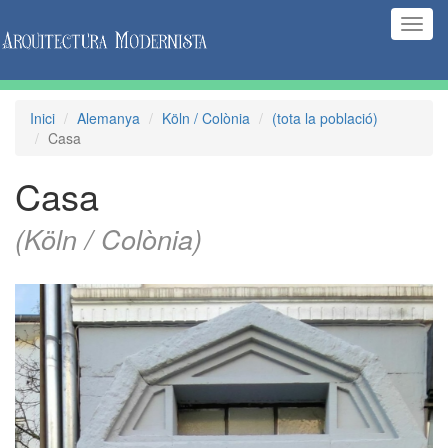
(Inte
naveg
Inici
Alemanya
Köln / Colònia
(tota la població)
Casa
Casa
(Köln / Colònia)