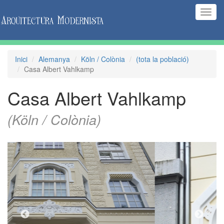
(Inte
naveg
Inici
Alemanya
Köln / Colònia
(tota la població)
Casa Albert Vahlkamp
Casa Albert Vahlkamp
(Köln / Colònia)