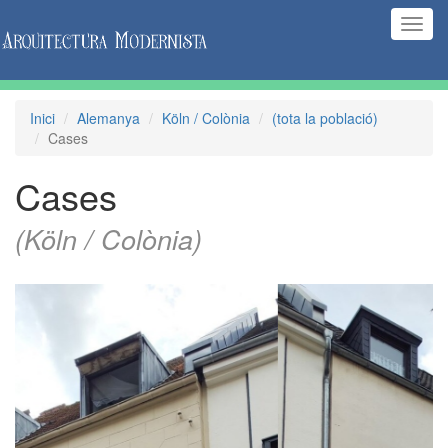
(Inte
naveg
Inici
Alemanya
Köln / Colònia
(tota la població)
Cases
Cases
(Köln / Colònia)