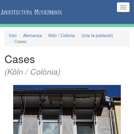
(Inte
naveg
Inici
Alemanya
Köln / Colònia
(tota la població)
Cases
Cases
(Köln / Colònia)