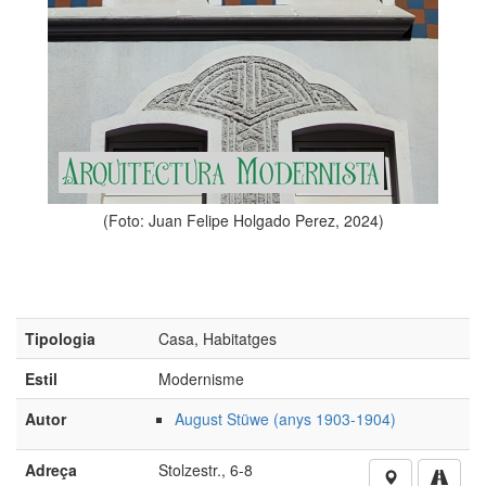
Tipologia
Casa, Habitatges
Estil
Modernisme
Autor
August Stüwe (anys 1903-1904)
z, 2024)
Adreça
Stolzestr., 6-8
CP Població
50674 - Köln / Colònia (Alemanya)
Si voleu aportar més imatges o informació d’aquest obra,
cliqueu aquí
No està autoritzada la reproducció d’imatges o continguts
sense el consentiment exprés de l'autor