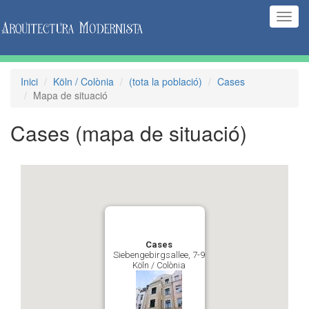
(Inte
naveg
Inici
Köln / Colònia
(tota la població)
Cases
Mapa de situació
Cases
(mapa de situació)
Cases
Siebengebirgsallee, 7-9
Köln / Colònia