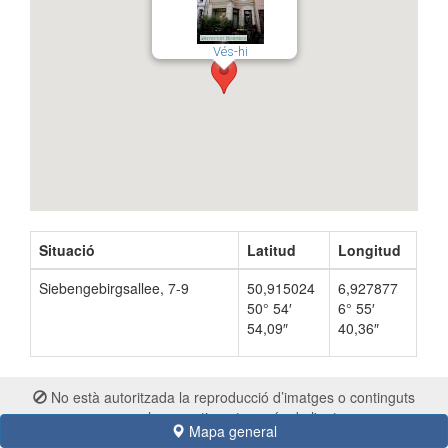
Vés-hi
Situació
Latitud
Longitud
Siebengebirgsallee, 7-9
50,915024
6,927877
50° 54′
6° 55′
54,09″
40,36″
No està autoritzada la reproducció d’imatges o continguts
sense el consentiment exprés de l'autor
Mapa general