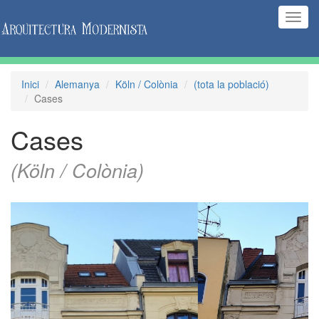
(Inte
naveg
Inici
Alemanya
Köln / Colònia
(tota la població)
Cases
Cases
(Köln / Colònia)