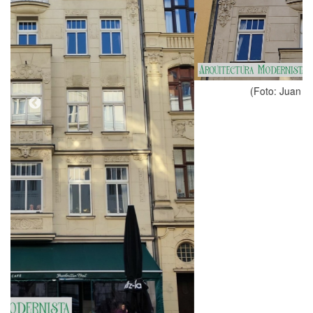
(Foto: Juan Felipe Holgado Perez, 2024)
Tipologia
Casa, Habitatges
Estil
Modernisme
Autor
Eduard Schwalge (any 1905)
L'autor ho és de la 28