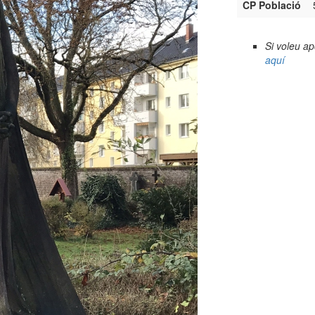
CP Població
Si voleu a
aquí