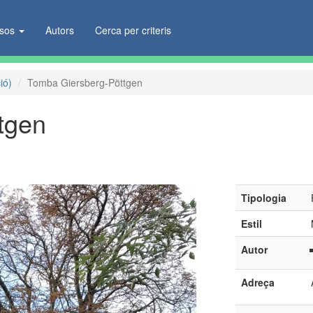
ïsos
Autors
Cerca per criteris
ió)
Tomba Giersberg-Pöttgen
tgen
Tipologia
Estil
Autor
Adreça