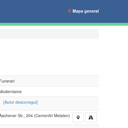
Mapa general
Funerari
Modernisme
[Autor desconegut]
Aachener Str., 204 (Cementiri Melaten)