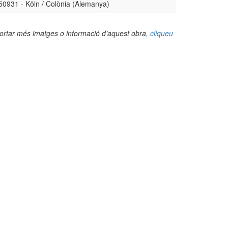
50931 - Köln / Colònia (Alemanya)
portar més imatges o informació d’aquest obra,
cliqueu
(Foto: Juan Felipe Holgado Perez, 2025)