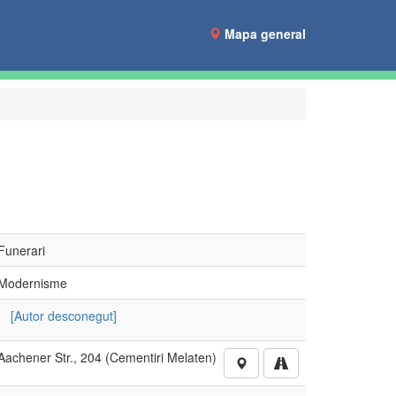
Mapa general
Funerari
Modernisme
[Autor desconegut]
Aachener Str., 204 (Cementiri Melaten)