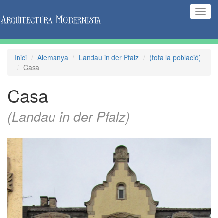
(Inte
naveg
Inici
Alemanya
Landau in der Pfalz
(tota la població)
Casa
Casa
(Landau in der Pfalz)