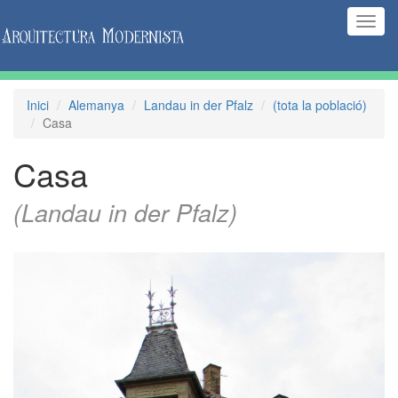
(Inte
naveg
Inici
Alemanya
Landau in der Pfalz
(tota la població)
Casa
Casa
(Landau in der Pfalz)