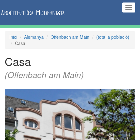
(Inte
naveg
Inici
Alemanya
Offenbach am Main
(tota la població)
Casa
Casa
(Offenbach am Main)