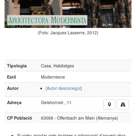
(Foto: Jacques Lasserre, 2012)
Tipologia
Casa, Habitatges
Estil
Modernisme
Autor
[Autor desconegut]
Adreça
Geishornstr., 11
CP Població
63069 - Offenbach am Main (Alemanya)
Si voleu aportar més imatges o informació d’aquest obra,