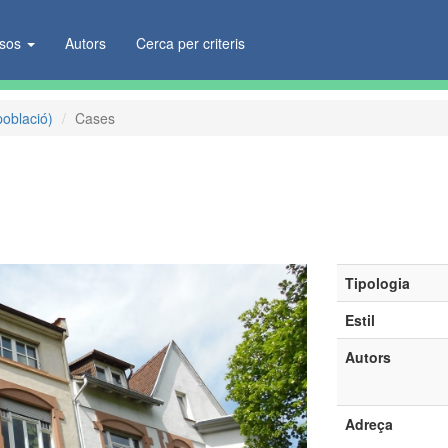
ïsos
Autors
Cerca per criteris
població)
Cases
Tipologia
Estil
Autors
Adreça