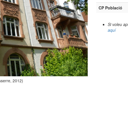
CP Població
Si voleu a
aquí
sserre, 2012)