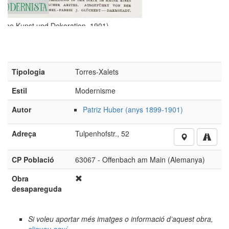
Tipologia
Torres-Xalets
Estil
Modernisme
Autor
Patriz Huber (anys 1899-1901)
Adreça
Tulpenhofstr., 52
CP Població
63067 - Offenbach am Main (Alemanya)
Obra
desapareguda
Si voleu aportar més imatges o informació d’aquest obra,
cliqueu aquí
No està autoritzada la reproducció d’imatges o continguts
sense el consentiment exprés de l'autor