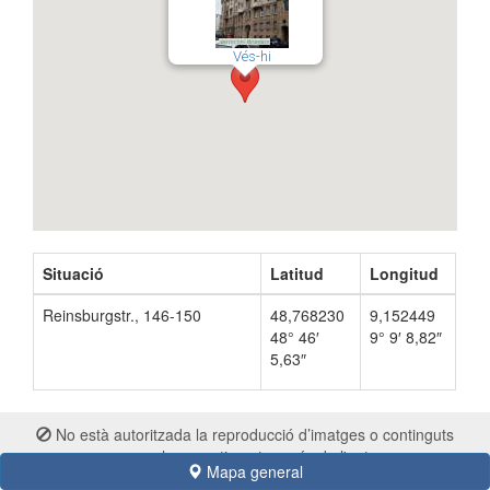
Vés-hi
Situació
Latitud
Longitud
Reinsburgstr., 146-150
48,768230
9,152449
48° 46′
9° 9′ 8,82″
5,63″
No està autoritzada la reproducció d’imatges o continguts
sense el consentiment exprés de l'autor
Mapa general