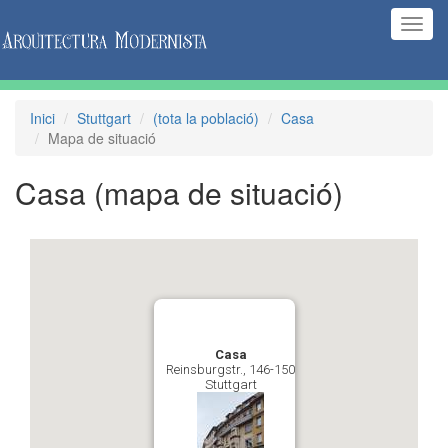
(Inte
naveg
Inici
Stuttgart
(tota la població)
Casa
Mapa de situació
Casa
(mapa de situació)
Casa
Reinsburgstr., 146-150
Stuttgart