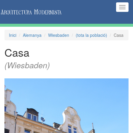
(Inte
naveg
Inici
Alemanya
Wiesbaden
(tota la població)
Casa
Casa
(Wiesbaden)