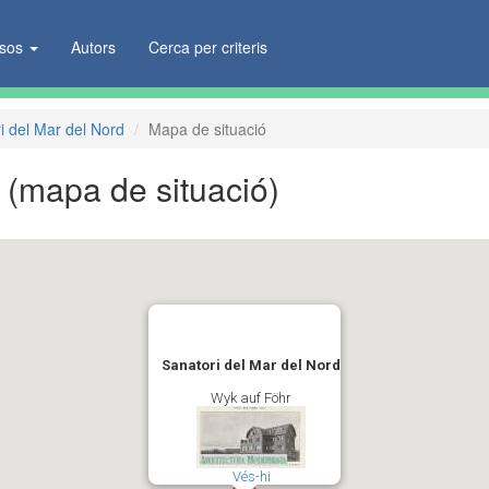
ïsos
Autors
Cerca per criteris
i del Mar del Nord
Mapa de situació
d
(mapa de situació)
Sanatori del Mar del Nord
Wyk auf Föhr
Vés-hi