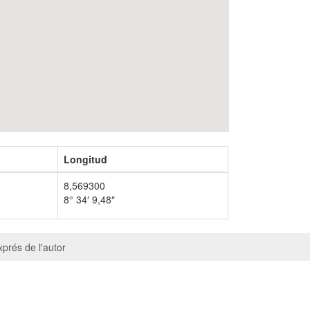
Longitud
8,569300
8° 34′ 9,48″
prés de l'autor