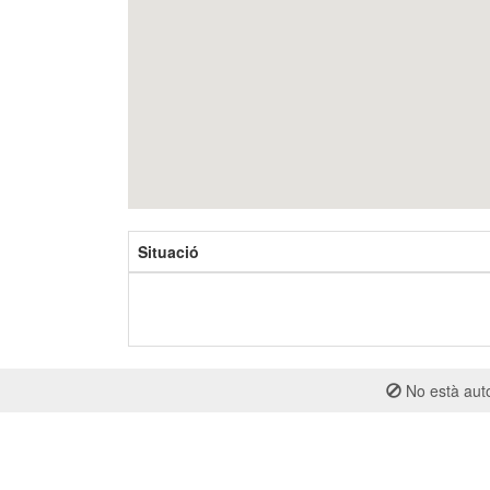
Situació
No està auto