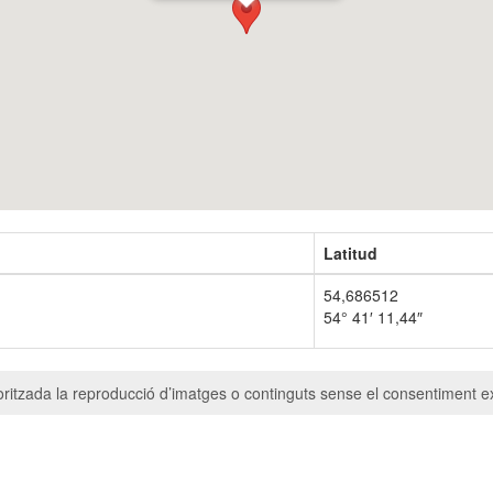
Latitud
54,686512
54° 41′ 11,44″
ritzada la reproducció d’imatges o continguts sense el consentiment ex