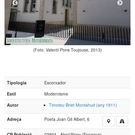
(Foto: Valentí Pons Toujouse, 2013)
Tipologia
Escorxador
Estil
Modernisme
Autor
Timoteu Briet Montahud (any 1911)
Adreça
Poeta Joan Gil Albert, 6
CP Població
03804 - Alcoi/Alcoy (Espanya)