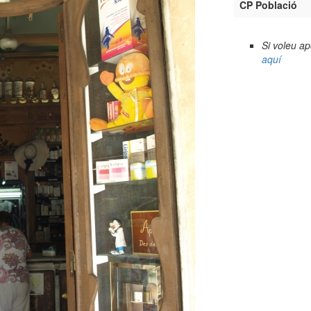
CP Població
Si voleu a
aquí