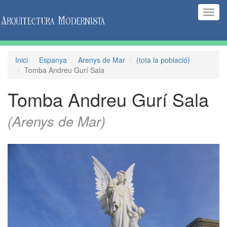
(Inte
naveg
Inici
Espanya
Arenys de Mar
(tota la població)
Tomba Andreu Gurí Sala
Tomba Andreu Gurí Sala
(Arenys de Mar)