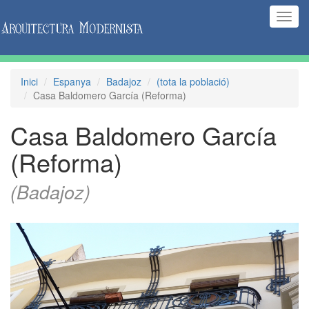
(Inte
naveg
Inici
Espanya
Badajoz
(tota la població)
Casa Baldomero García (Reforma)
Casa Baldomero García
(Reforma)
(Badajoz)